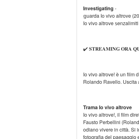
Investigating
-
𝕘uarda Io vivo altrove (202
Io vivo altrove 𝕤enzalimiti 
✔️ 𝐒𝐓𝐑𝐄𝐀𝐌𝐈𝐍𝐆 𝐎𝐑𝐀 𝐐
Io vivo altrove! è un fil
Rolando Ravello. Uscita a
Trama Io vivo altrove
Io vivo altrove!, il film d
Fausto Perbellini (Rolando
odiano vivere in città. Si
fotografia del paesaggio 