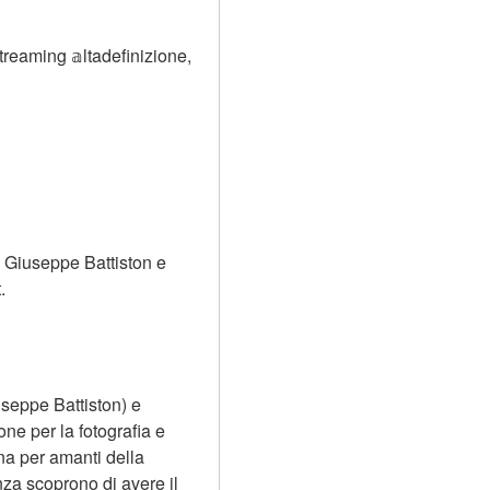
treaming 𝕒ltadefinizione, 
 Giuseppe Battiston e 
.
useppe Battiston) e 
e per la fotografia e 
na per amanti della 
za scoprono di avere il 