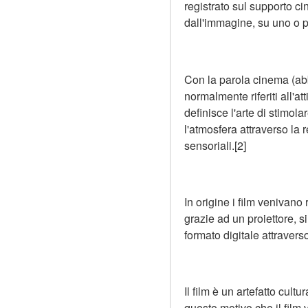
registrato sul supporto c
dall'immagine, su uno o pi
Con la parola cinema (abb
normalmente riferiti all'att
definisce l'arte di stimol
l'atmosfera attraverso la
sensoriali.[2]
In origine i film venivano 
grazie ad un proiettore, s
formato digitale attravers
Il film è un artefatto cult
questo motivo che il film