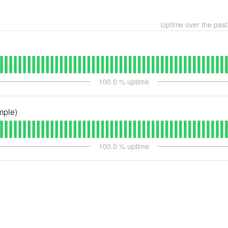
Uptime over the pas
100.0
% uptime
mple)
100.0
% uptime