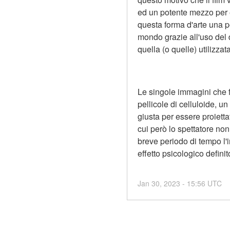
ed un potente mezzo per ed
questa forma d'arte una po
mondo grazie all'uso del do
quella (o quelle) utilizza
Le singole immagini che f
pellicole di celluloide, u
giusta per essere proiettat
cui però lo spettatore non
breve periodo di tempo l'
effetto psicologico defin
Jan
30
,
2023
-
15:56
UTC