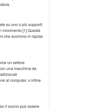
atura.
ate su uno o più supporti 
in movimento.[1] Questa 
i che scorrono in rapida 
ome un settore 
 con una macchina da 
adizionali 
e al computer, o infine 
o il suono può essere 