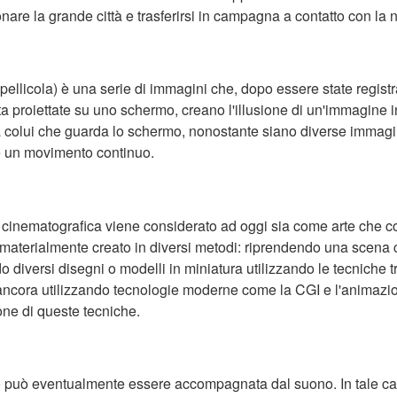
re la grande città e trasferirsi in campagna a contatto con la n
 pellicola) è una serie di immagini che, dopo essere state registr
ta proiettate su uno schermo, creano l'illusione di un'immagine 
 a colui che guarda lo schermo, nonostante siano diverse immagin
e un movimento continuo.
 cinematografica viene considerato ad oggi sia come arte che c
e materialmente creato in diversi metodi: riprendendo una scena
 diversi disegni o modelli in miniatura utilizzando le tecniche tr
ncora utilizzando tecnologie moderne come la CGI e l'animazion
ne di queste tecniche.
può eventualmente essere accompagnata dal suono. In tale cas