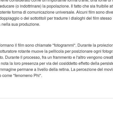
ucare (o indottrinare) la popolazione. Il fatto che sia fruibile at
tente forma di comunicazione universale. Alcuni film sono diventat
ppiaggio o dei sottotitoli per tradurre i dialoghi del film stesso 
ta nella sua produzione.
ormano il film sono chiamate "fotogrammi". Durante la proiezione
n otturatore rotante muove la pellicola per posizionare ogni foto
o. Durante il processo, fra un frammento e l'altro vengono creati de
 nota la loro presenza per via del cosiddetto effetto della persist
immagine permane a livello della retina. La percezione del mov
ito come "fenomeno Phi".