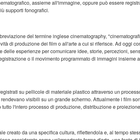
inematografico, assieme all'immagine, oppure può essere registr
ù supporti fonografici.
reviazione del termine inglese cinematography, "cinematografia"
ività di produzione dei film o all'arte a cui si riferisce. Ad oggi c
are delle esperienze per comunicare idee, storie, percezioni, sensaz
 registrazione o il movimento programmato di immagini insieme ad
registrati su pellicole di materiale plastico attraverso un process
i rendevano visibili su un grande schermo. Attualmente i film son
o tutto l'intero processo di produzione, distribuzione e proiezione
urale creato da una specifica cultura, riflettendola e, al tempo ste
 viene considerato come un'importante forma d'arte, una fonte di 