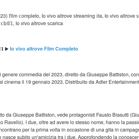
3) 𝕗ilm 𝕔ompleto, Io vivo altrove 𝕤treaming 𝕚ta, Io vivo altrove 
𝕔𝕓𝟘𝟙, Io vivo altrove 𝕤carica
𝐈 ▶ 
Io vivo altrove Film Completo
m di genere commedia del 2023, diretto da Giuseppe Battiston, con
l cinema il 19 gennaio 2023. Distribuito da Adler Entertainment
iretto da Giuseppe Battiston, vede protagonisti Fausto Biasutti (Gi
 Ravello). I due, oltre ad avere lo stesso nome, hanno la passion
 incontrano per la prima volta in occasione di una gita in campag
e nasce subito un'amicizia tra i due. Approfondendo la conoscen