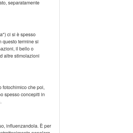
ato, separatamente 
) ci si è spesso 
on questo termine si 
ioni, il bello o 
 altre stimolazioni 
o fotochimico che poi, 
o spesso concepiti in 
.
sso, influenzandola. È per 
intrattenimento popolare 